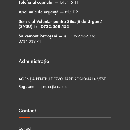
Telefonul copilului —
tel.:
116111
Apel unic de urgență —
tel.:
112
Serviciul Voluntar pentru Situații de Urgență
(SVSU)
tel.:
0722.368.153
Salvamont Petroșani —
tel.:
0722.262.776
,
0734.339.741
Administrație
AGENȚIA PENTRU DEZVOLTARE REGIONALĂ VEST
Regulament - protecția datelor
Contact
Contact