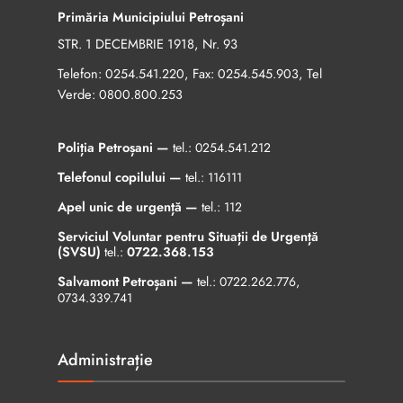
Primăria Municipiului Petroșani
STR. 1 DECEMBRIE 1918, Nr. 93
Telefon:
, Fax:
, Tel
0254.541.220
0254.545.903
Verde:
0800.800.253
Poliția Petroșani —
tel.:
0254.541.212
Telefonul copilului —
tel.:
116111
Apel unic de urgență —
tel.:
112
Serviciul Voluntar pentru Situații de Urgență
(SVSU)
tel.:
0722.368.153
Salvamont Petroșani —
tel.:
0722.262.776
,
0734.339.741
Administrație