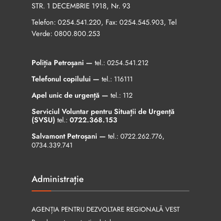
STR. 1 DECEMBRIE 1918, Nr. 93
Telefon:
, Fax:
, Tel
0254.541.220
0254.545.903
Verde:
0800.800.253
Poliția Petroșani —
tel.:
0254.541.212
Telefonul copilului —
tel.:
116111
Apel unic de urgență —
tel.:
112
Serviciul Voluntar pentru Situații de Urgență
(SVSU)
tel.:
0722.368.153
Salvamont Petroșani —
tel.:
0722.262.776
,
0734.339.741
Administrație
AGENȚIA PENTRU DEZVOLTARE REGIONALĂ VEST