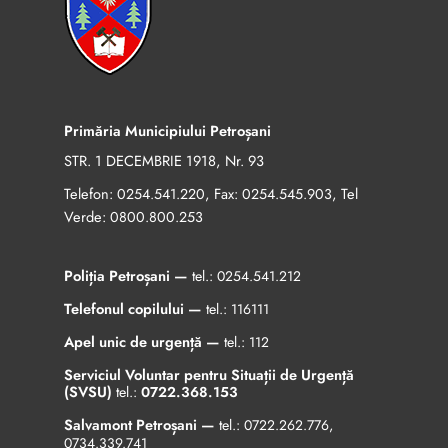
Primăria Municipiului Petroșani
STR. 1 DECEMBRIE 1918, Nr. 93
Telefon:
, Fax:
, Tel
0254.541.220
0254.545.903
Verde:
0800.800.253
Poliția Petroșani —
tel.:
0254.541.212
Telefonul copilului —
tel.:
116111
Apel unic de urgență —
tel.:
112
Serviciul Voluntar pentru Situații de Urgență
(SVSU)
tel.:
0722.368.153
Salvamont Petroșani —
tel.:
0722.262.776
,
0734.339.741