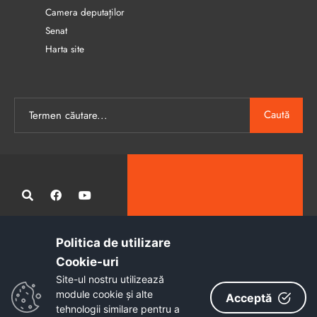
Camera deputaților
Senat
Harta site
Caută
Politica de utilizare
Administrația publică locală informatizată, calitativă și accesibilă
Cookie-uri‎
tuturor
Site-ul nostru utilizează
Copyright © 2026 - Primăria Municipiului Petroșani
module cookie și alte
Acceptă
tehnologii similare pentru a