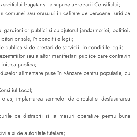
exercitiului bugetar si le supune aprobarii Consiliului;
evin comunei sau orasului în calitate de persoana juridica
ul gardienilor publici si cu ajutorul jandarmeriei, politiei,
itarilor sale, în conditiile legii;
e publica si de prestari de servicii, in conditiile legii;
zentatiilor sau a altor manifestari publice care contravin
linistea publica;
roduselor alimentare puse în vânzare pentru populatie, cu
onsiliul Local;
 oras, implantarea semnelor de circulatie, desfasurarea
rcurile de distractii si ia masuri operative pentru buna
ivila si de autoritate tutelara;