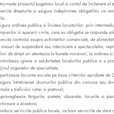
ntocmeste proiectul bugetului local si contul de încheiere al 
xercita drepturile si asigura îndeplinirea obligatiilor ce r
ila;
sigura ordinea publica si linistea locuitorilor, prin intermedi
pierilor si apararii civile, care au obligatia sa raspunda solic
xercita controlul asupra activitatitor comerciale, de alimentati
a masuri de suspendare sau interzicere a spectacolelor, repre
inii de drept ori atenteaza la bunele moravuri, la ordinea si 
ontroleaza igiena si salubritatea localurilor publice si a p
ijinul organelor de speciatitate;
epartizeaza locuinte sociale pe baza criteriilor aprobate de C
sigura întretinerea drumurilor publice din comuna sau din
mala a traficului rutier si pietonal;
upravegheaza târgurile, pietele, oboarele, locurile si pa
ctionare a acestora;
onduce serviciile publice locale, inclusiv serviciile de stare c