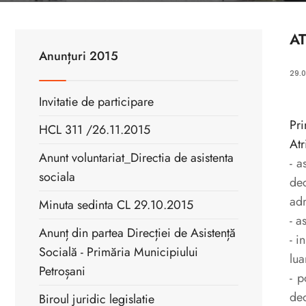
AT
Anunțuri 2015
29.0
Invitatie de participare
Pri
HCL 311 /26.11.2015
Atr
Anunt voluntariat_Directia de asistenta
- a
sociala
dec
adm
Minuta sedinta CL 29.10.2015
- a
Anunț din partea Direcției de Asistență
- i
Socială - Primăria Municipiului
lua
Petroșani
- p
deo
Biroul juridic legislatie