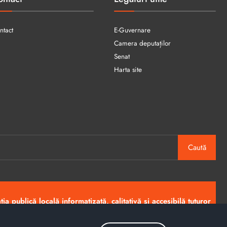
ntact
E-Guvernare
Camera deputaților
Senat
Harta site
Caută
ia publică locală informatizată, calitativă și accesibilă tuturor
Copyright © 2026 - Primăria Municipiului Petroșani