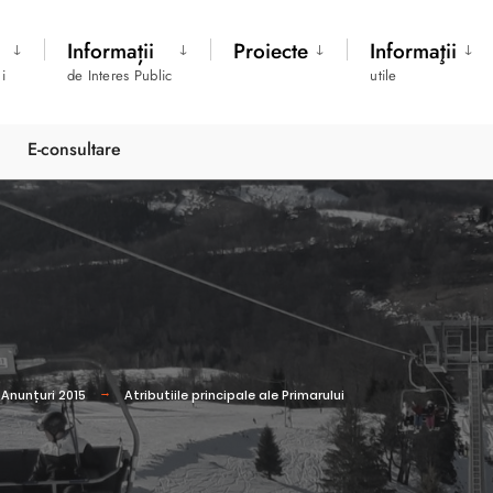
Informații
Proiecte
Informaţii
i
de Interes Public
utile
E-consultare
Anunțuri 2015
Atributiile principale ale Primarului