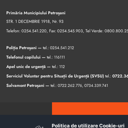
Primăria Municipiului Petroșani
STR. 1 DECEMBRIE 1918, Nr. 93
Telefon:
, Fax:
, Tel Verde:
0254.541.220
0254.545.903
0800.800.2
Poliția Petroșani —
tel.:
0254.541.212
Telefonul copilului —
tel.:
116111
Apel unic de urgență —
tel.:
112
Serviciul Voluntar pentru Situații de Urgență (SVSU)
tel.:
0722.3
Salvamont Petroșani —
tel.:
0722.262.776
,
0734.339.741
Politica de utilizare Cookie-uri‎