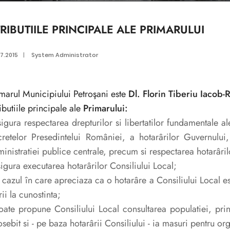
RIBUTIILE PRINCIPALE ALE PRIMARULUI
7.2015
|
System Administrator
marul Municipiului Petroşani este
Dl. Florin Tiberiu Iacob-
ibutiile principale ale
Primarului:
sigura respectarea drepturilor si libertatilor fundamentale ale
retelor Presedintelui României, a hotarârilor Guvernului,
inistratiei publice centrale, precum si respectarea hotarâril
sigura executarea hotarârilor Consiliului Local;
n cazul în care apreciaza ca o hotarâre a Consiliului Local es
rii la cunostinta;
oate propune Consiliului Local consultarea populatiei, pri
sebit si - pe baza hotarârii Consiliului - ia masuri pentru or