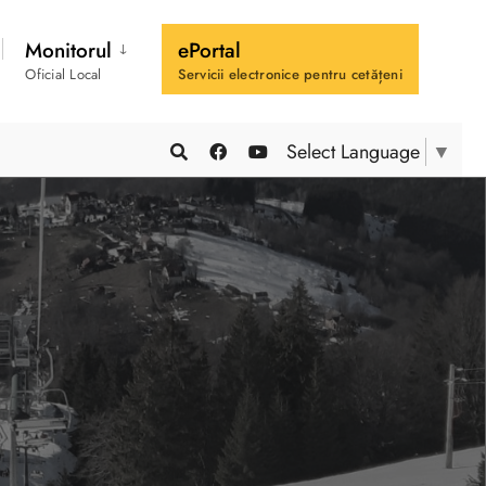
Monitorul
ePortal
Oficial Local
Servicii electronice pentru cetățeni
Select Language
▼