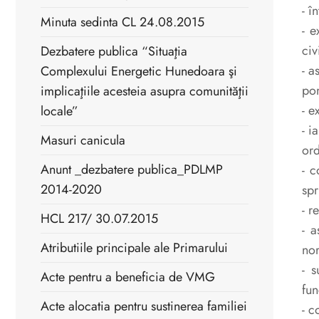
- î
Minuta sedinta CL 24.08.2015
- e
civ
Dezbatere publica “Situaţia
- a
Complexului Energetic Hunedoara şi
pom
implicaţiile acesteia asupra comunităţii
- e
locale”
- i
Masuri canicula
ord
Anunt _dezbatere publica_PDLMP
- c
2014-2020
spr
- r
HCL 217/ 30.07.2015
- a
Atributiile principale ale Primarului
nor
- s
Acte pentru a beneficia de VMG
fun
Acte alocatia pentru sustinerea familiei
- c