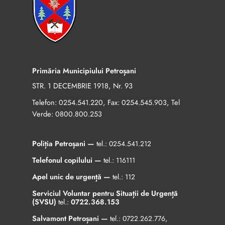
Primăria Municipiului Petroșani
STR. 1 DECEMBRIE 1918, Nr. 93
Telefon:
, Fax:
, Tel
0254.541.220
0254.545.903
Verde:
0800.800.253
Poliția Petroșani —
tel.:
0254.541.212
Telefonul copilului —
tel.:
116111
Apel unic de urgență —
tel.:
112
Serviciul Voluntar pentru Situații de Urgență
(SVSU)
tel.:
0722.368.153
Salvamont Petroșani —
tel.:
0722.262.776
,