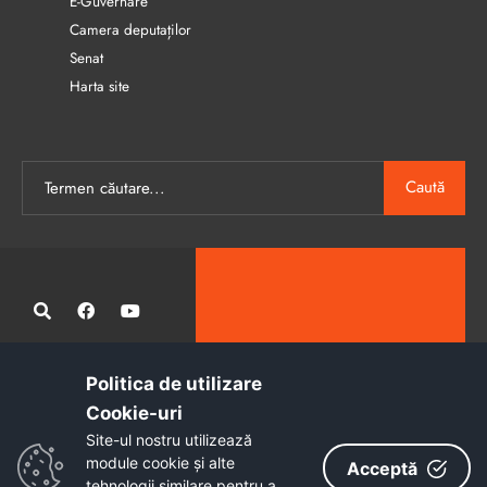
E-Guvernare
Camera deputaților
Senat
Harta site
Caută
Politica de utilizare
Administrația publică locală informatizată, calitativă și accesibilă
Cookie-uri‎
tuturor
Site-ul nostru utilizează
Copyright © 2026 - Primăria Municipiului Petroșani
module cookie și alte
Acceptă
tehnologii similare pentru a