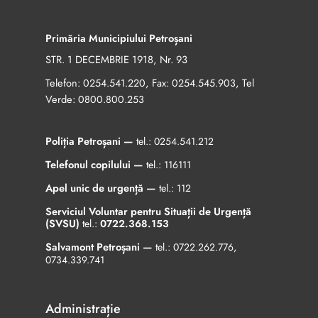
Primăria Municipiului Petroșani
STR. 1 DECEMBRIE 1918, Nr. 93
Telefon:
, Fax:
, Tel
0254.541.220
0254.545.903
Verde:
0800.800.253
Poliția Petroșani —
tel.:
0254.541.212
Telefonul copilului —
tel.:
116111
Apel unic de urgență —
tel.:
112
Serviciul Voluntar pentru Situații de Urgență
(SVSU)
tel.:
0722.368.153
Salvamont Petroșani —
tel.:
0722.262.776
,
0734.339.741
Administrație