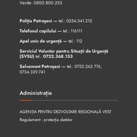
Verde:
0800.800.253
Poliția Petroșani —
tel.:
0254.541.212
Telefonul copilului —
tel.:
116111
Apel unic de urgență —
tel.:
112
Serviciul Voluntar pentru Situații de Urgență
(SVSU)
tel.:
0722.368.153
Salvamont Petroșani —
tel.:
0722.262.776
,
0734.339.741
Administrație
AGENȚIA PENTRU DEZVOLTARE REGIONALĂ VEST
Regulament - protecția datelor