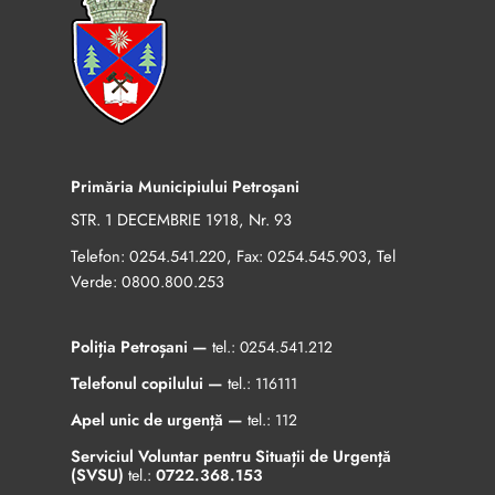
Primăria Municipiului Petroșani
STR. 1 DECEMBRIE 1918, Nr. 93
Telefon:
, Fax:
, Tel
0254.541.220
0254.545.903
Verde:
0800.800.253
Poliția Petroșani —
tel.:
0254.541.212
Telefonul copilului —
tel.:
116111
Apel unic de urgență —
tel.:
112
Serviciul Voluntar pentru Situații de Urgență
(SVSU)
tel.:
0722.368.153