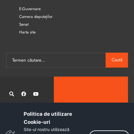
E-Guvernare
Camera deputaților
Senat
Harta site
Caută
Politica de utilizare
Administrația publică locală informatizată, calitativă și accesibilă
Cookie-uri‎
tuturor
Site-ul nostru utilizează