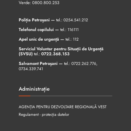
Verde:
0800.800.253
Poliția Petroșani —
tel.:
0254.541.212
Telefonul copilului —
tel.:
116111
Apel unic de urgență —
tel.:
112
Serviciul Voluntar pentru Situații de Urgență
(SVSU)
tel.:
0722.368.153
Salvamont Petroșani —
tel.:
0722.262.776
,
0734.339.741
Administrație
AGENȚIA PENTRU DEZVOLTARE REGIONALĂ VEST
Regulament - protecția datelor