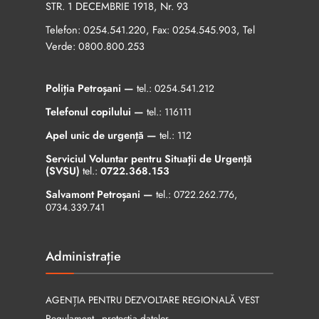
STR. 1 DECEMBRIE 1918, Nr. 93
Telefon:
, Fax:
, Tel
0254.541.220
0254.545.903
Verde:
0800.800.253
Poliția Petroșani —
tel.:
0254.541.212
Telefonul copilului —
tel.:
116111
Apel unic de urgență —
tel.:
112
Serviciul Voluntar pentru Situații de Urgență
(SVSU)
tel.:
0722.368.153
Salvamont Petroșani —
tel.:
0722.262.776
,
0734.339.741
Administrație
AGENȚIA PENTRU DEZVOLTARE REGIONALĂ VEST
Regulament - protecția datelor