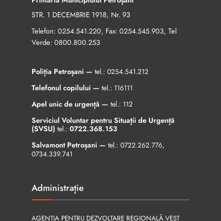
STR. 1 DECEMBRIE 1918, Nr. 93
Telefon:
, Fax:
, Tel
0254.541.220
0254.545.903
Verde:
0800.800.253
Poliția Petroșani —
tel.:
0254.541.212
Telefonul copilului —
tel.:
116111
Apel unic de urgență —
tel.:
112
Serviciul Voluntar pentru Situații de Urgență
(SVSU)
tel.:
0722.368.153
Salvamont Petroșani —
tel.:
0722.262.776
,
0734.339.741
Administrație
AGENȚIA PENTRU DEZVOLTARE REGIONALĂ VEST