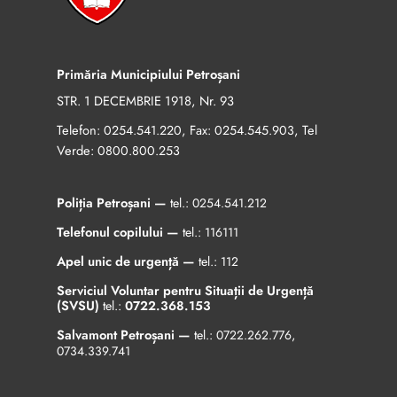
Primăria Municipiului Petroșani
STR. 1 DECEMBRIE 1918, Nr. 93
Telefon:
, Fax:
, Tel
0254.541.220
0254.545.903
Verde:
0800.800.253
Poliția Petroșani —
tel.:
0254.541.212
Telefonul copilului —
tel.:
116111
Apel unic de urgență —
tel.:
112
Serviciul Voluntar pentru Situații de Urgență
(SVSU)
tel.:
0722.368.153
Salvamont Petroșani —
tel.:
0722.262.776
,
0734.339.741