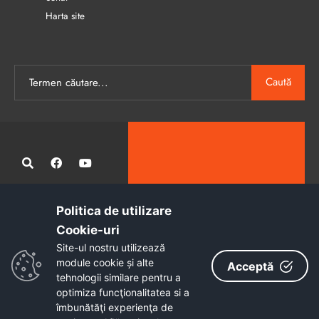
Harta site
Caută
Politica de utilizare
Administrația publică locală informatizată, calitativă și accesibilă
Cookie-uri‎
tuturor
Site-ul nostru utilizează
Copyright © 2026 - Primăria Municipiului Petroșani
module cookie și alte
Acceptă
tehnologii similare pentru a
optimiza funcţionalitatea si a
îmbunătăţi experienţa de