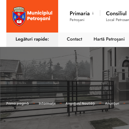
Primaria
Consiliul
Petroșani
Local Petrosan
Legături rapide:
Contact
Hartă Petroșani
Prima pagină
Informații
Anunțuri/ Noutăți
Anunțuri