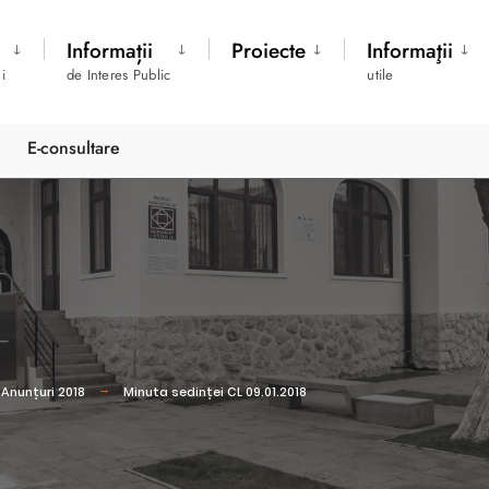
Informații
Proiecte
Informaţii
i
de Interes Public
utile
E-consultare
Anunțuri 2018
Minuta sedinței CL 09.01.2018