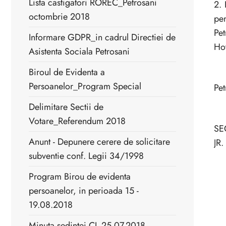
Lista castigatori ROREC_Petrosani
2. 
octombrie 2018
pen
Pet
Informare GDPR_in cadrul Directiei de
Hot
Asistenta Sociala Petrosani
Biroul de Evidenta a
Persoanelor_Program Special
Pet
Delimitare Sectii de
Votare_Referendum 2018
SE
Anunt - Depunere cerere de solicitare
JR
subventie conf. Legii 34/1998
Program Birou de evidenta
persoanelor, in perioada 15 -
19.08.2018
Minuta sedintei CL 25.07.2018