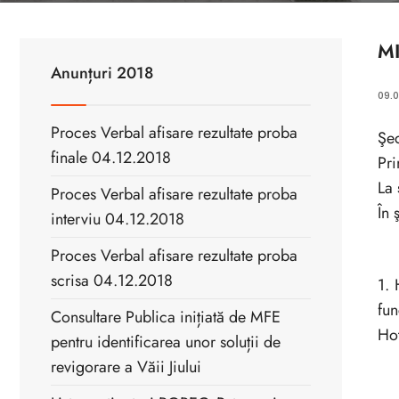
MI
Anunțuri 2018
09.0
Proces Verbal afisare rezultate proba
Şed
finale 04.12.2018
Pri
La 
Proces Verbal afisare rezultate proba
În 
interviu 04.12.2018
Proces Verbal afisare rezultate proba
scrisa 04.12.2018
1. 
fun
Consultare Publica inițiată de MFE
Hot
pentru identificarea unor soluții de
revigorare a Văii Jiului