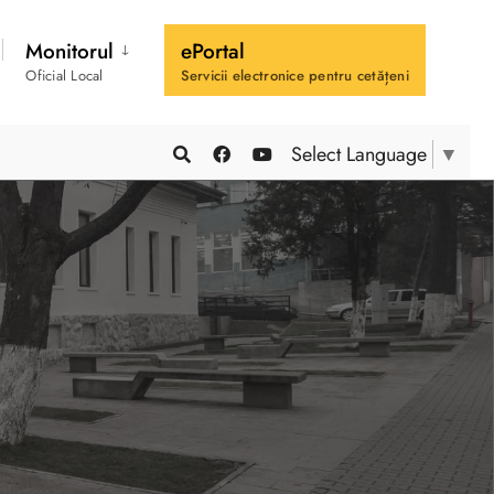
Monitorul
ePortal
Oficial Local
Servicii electronice pentru cetățeni
Select Language
▼