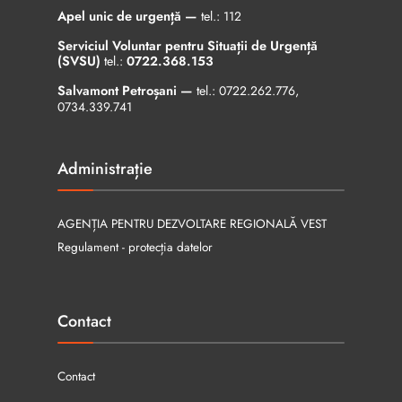
Apel unic de urgență —
tel.:
112
Serviciul Voluntar pentru Situații de Urgență
(SVSU)
tel.:
0722.368.153
Salvamont Petroșani —
tel.:
0722.262.776
,
0734.339.741
Administrație
AGENȚIA PENTRU DEZVOLTARE REGIONALĂ VEST
Regulament - protecția datelor
Contact
Contact