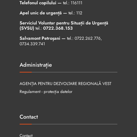
Telefonul copilului —
tel.:
116111
Apel unic de urgență —
tel.:
112
Serviciul Voluntar pentru Situații de Urgență
(SVSU)
tel.:
0722.368.153
Salvamont Petroșani —
tel.:
0722.262.776
,
0734.339.741
Administrație
AGENȚIA PENTRU DEZVOLTARE REGIONALĂ VEST
Regulament - protecția datelor
Contact
Contact