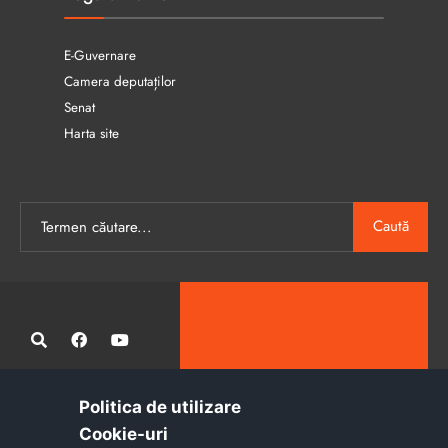
E-Guvernare
Camera deputaților
Senat
Harta site
Caută
Politica de utilizare
Administrația publică locală informatizată, calitativă și accesibilă
Cookie-uri‎
tuturor