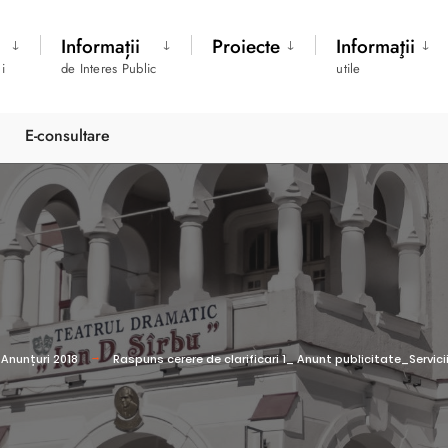
Informații
Proiecte
Informaţii
i
de Interes Public
utile
E-consultare
Anunțuri 2018
Raspuns cerere de clarificari 1_ Anunt publicitate_Servici