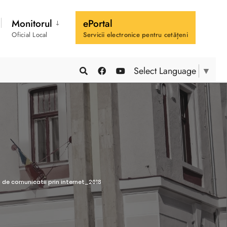
Monitorul
ePortal
Oficial Local
Servicii electronice pentru cetățeni
Select Language
▼
i de comunicatii prin internet_2018