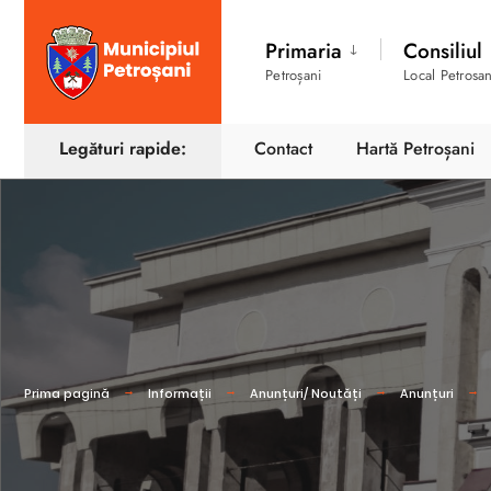
Primaria
Consiliul
Petroșani
Local Petrosan
Legături rapide:
Contact
Hartă Petroșani
Prima pagină
Informații
Anunțuri/ Noutăți
Anunțuri