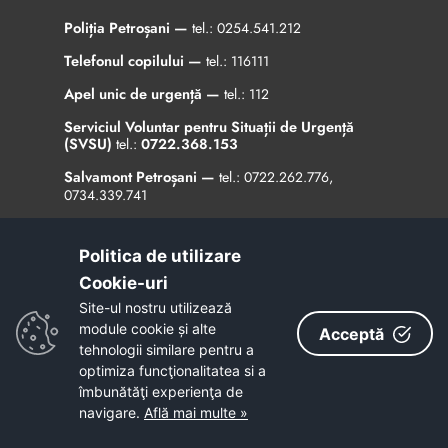
Poliția Petroșani —
tel.:
0254.541.212
Telefonul copilului —
tel.:
116111
Apel unic de urgență —
tel.:
112
Serviciul Voluntar pentru Situații de Urgență
(SVSU)
tel.:
0722.368.153
Salvamont Petroșani —
tel.:
0722.262.776
,
0734.339.741
Politica de utilizare
Administrație
Cookie-uri‎
Site-ul nostru utilizează
AGENȚIA PENTRU DEZVOLTARE REGIONALĂ VEST
module cookie și alte
Acceptă
tehnologii similare pentru a
Regulament - protecția datelor
optimiza funcţionalitatea si a
îmbunătăţi experienţa de
navigare.
Află mai multe »
Contact