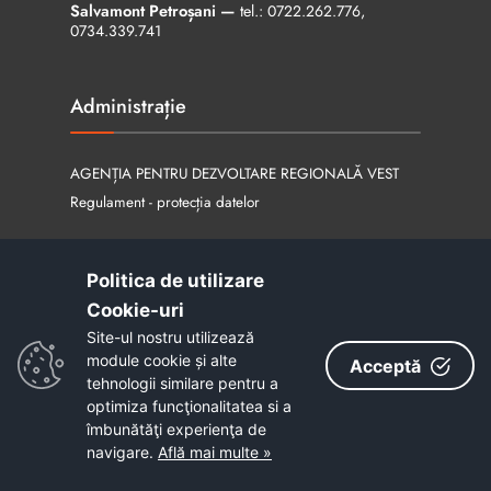
Salvamont Petroșani —
tel.:
0722.262.776
,
0734.339.741
Administrație
AGENȚIA PENTRU DEZVOLTARE REGIONALĂ VEST
Regulament - protecția datelor
Politica de utilizare
Contact
Cookie-uri‎
Site-ul nostru utilizează
Contact
module cookie și alte
Acceptă
tehnologii similare pentru a
optimiza funcţionalitatea si a
îmbunătăţi experienţa de
Legături utile
navigare.
Află mai multe »