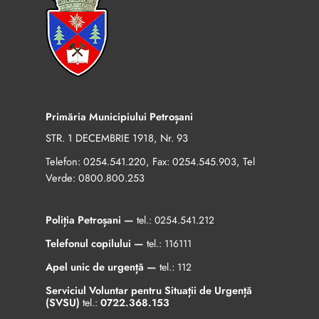
Primăria Municipiului Petroșani
STR. 1 DECEMBRIE 1918, Nr. 93
Telefon:
, Fax:
, Tel
0254.541.220
0254.545.903
Verde:
0800.800.253
Poliția Petroșani —
tel.:
0254.541.212
Telefonul copilului —
tel.:
116111
Apel unic de urgență —
tel.:
112
Serviciul Voluntar pentru Situații de Urgență
(SVSU)
tel.:
0722.368.153