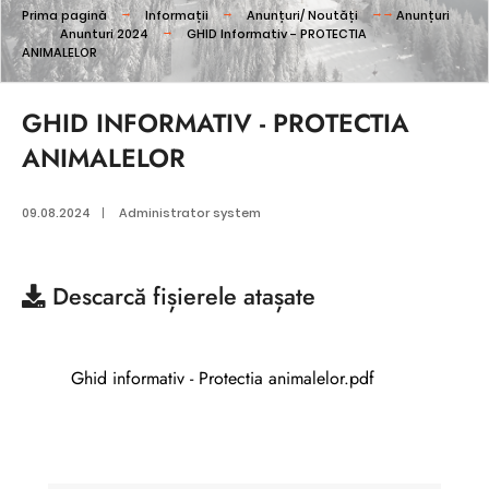
Prima pagină
Informații
Anunțuri/ Noutăți
Anunțuri
Anunturi 2024
GHID Informativ - PROTECTIA
ANIMALELOR
GHID INFORMATIV - PROTECTIA
ANIMALELOR
09.08.2024
|
Administrator system
Descarcă
fișierele atașate
Ghid informativ - Protectia animalelor.pdf