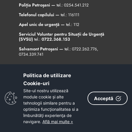
Poliția Petroșani —
tel.:
0254.541.212
Telefonul copilului —
tel.:
116111
Apel unic de urgență —
tel.:
112
Serviciul Voluntar pentru Situații de Urgență
(SVSU)
tel.:
0722.368.153
Salvamont Petroșani —
tel.:
0722.262.776
,
0734.339.741
Administrație
Politica de utilizare
Cookie-uri‎
Site-ul nostru utilizează
AGENȚIA PENTRU DEZVOLTARE REGIONALĂ VEST
module cookie și alte
Acceptă
Regulament - protecția datelor
tehnologii similare pentru a
optimiza funcţionalitatea si a
îmbunătăţi experienţa de
navigare.
Află mai multe »
Contact