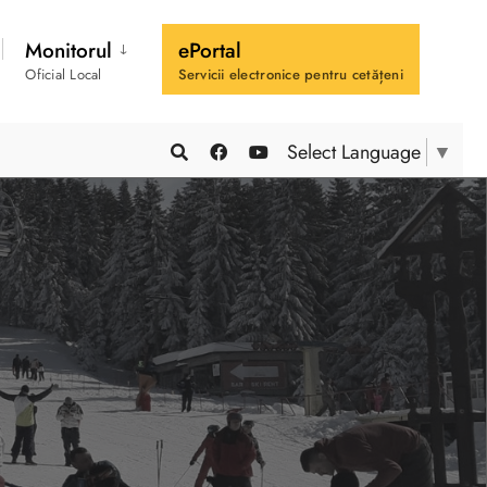
Monitorul
ePortal
Oficial Local
Servicii electronice pentru cetățeni
Select Language
▼