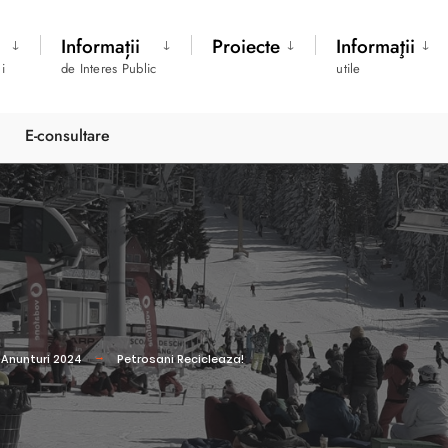
Informații
Proiecte
Informaţii
i
de Interes Public
utile
E-consultare
Anunturi 2024
Petrosani Recicleaza!