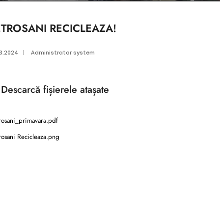
ETROSANI RECICLEAZA!
03.2024
|
Administrator system
Descarcă
fișierele atașate
rosani_primavara.pdf
rosani Recicleaza.png