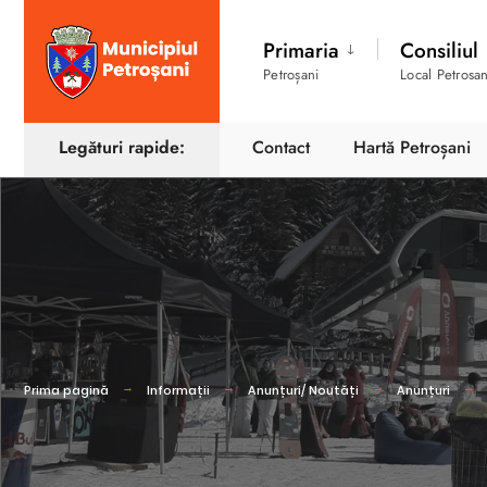
Primaria
Consiliul
Petroșani
Local Petrosan
Legături rapide:
Contact
Hartă Petroșani
Prima pagină
Informații
Anunțuri/ Noutăți
Anunțuri