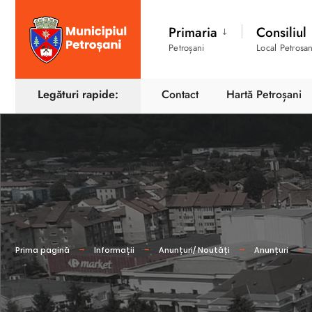
Primaria
Consiliul
Petroșani
Local Petrosan
Legături rapide:
Contact
Hartă Petroșani
Prima pagină
Informații
Anunțuri/ Noutăți
Anunțuri