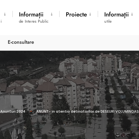
Informații
Proiecte
Informaţii
i
de Interes Public
utile
E-consultare
Anunturi 2024
ANUNT - in atentia detinatorilor de DESEURI VOLUMINOAS