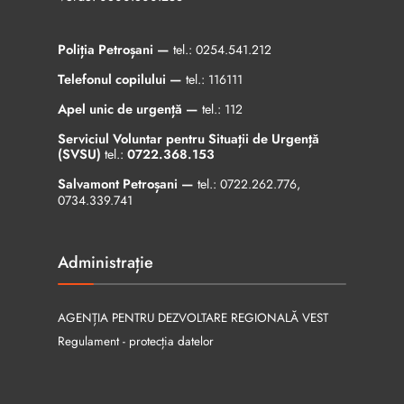
Poliția Petroșani —
tel.:
0254.541.212
Telefonul copilului —
tel.:
116111
Apel unic de urgență —
tel.:
112
Serviciul Voluntar pentru Situații de Urgență
(SVSU)
tel.:
0722.368.153
Salvamont Petroșani —
tel.:
0722.262.776
,
0734.339.741
Administrație
AGENȚIA PENTRU DEZVOLTARE REGIONALĂ VEST
Regulament - protecția datelor