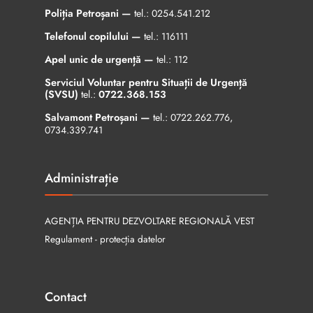
Poliția Petroșani —
tel.:
0254.541.212
Telefonul copilului —
tel.:
116111
Apel unic de urgență —
tel.:
112
Serviciul Voluntar pentru Situații de Urgență
(SVSU)
tel.:
0722.368.153
Salvamont Petroșani —
tel.:
0722.262.776
,
0734.339.741
Administrație
AGENȚIA PENTRU DEZVOLTARE REGIONALĂ VEST
Regulament - protecția datelor
Contact