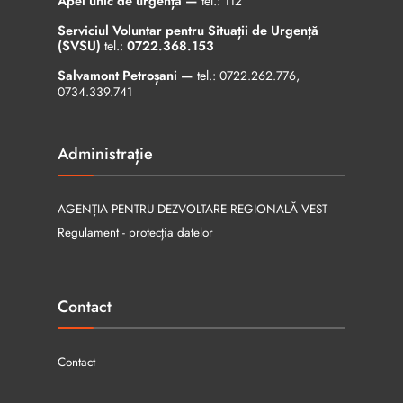
Apel unic de urgență —
tel.:
112
Serviciul Voluntar pentru Situații de Urgență
(SVSU)
tel.:
0722.368.153
Salvamont Petroșani —
tel.:
0722.262.776
,
0734.339.741
Administrație
AGENȚIA PENTRU DEZVOLTARE REGIONALĂ VEST
Regulament - protecția datelor
Contact
Contact