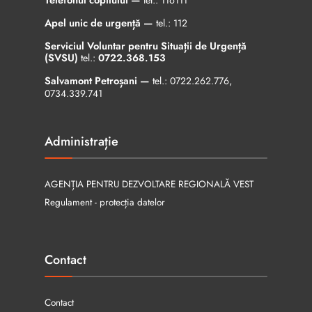
tel.:
116111
Apel unic de urgență —
tel.:
112
Serviciul Voluntar pentru Situații de Urgență
(SVSU)
tel.:
0722.368.153
Salvamont Petroșani —
tel.:
0722.262.776
,
0734.339.741
Administrație
AGENȚIA PENTRU DEZVOLTARE REGIONALĂ VEST
Regulament - protecția datelor
Contact
Contact