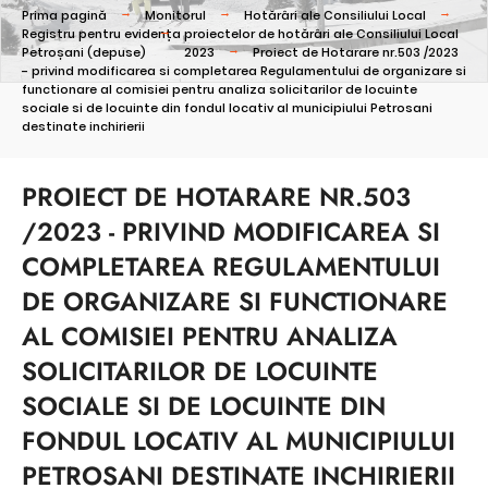
Prima pagină
Monitorul
Hotărâri ale Consiliului Local
Registru pentru evidența proiectelor de hotărâri ale Consiliului Local
Petroșani (depuse)
2023
Proiect de Hotarare nr.503 /2023
- privind modificarea si completarea Regulamentului de organizare si
functionare al comisiei pentru analiza solicitarilor de locuinte
sociale si de locuinte din fondul locativ al municipiului Petrosani
destinate inchirierii
PROIECT DE HOTARARE NR.503
/2023 - PRIVIND MODIFICAREA SI
COMPLETAREA REGULAMENTULUI
DE ORGANIZARE SI FUNCTIONARE
AL COMISIEI PENTRU ANALIZA
SOLICITARILOR DE LOCUINTE
SOCIALE SI DE LOCUINTE DIN
FONDUL LOCATIV AL MUNICIPIULUI
PETROSANI DESTINATE INCHIRIERII