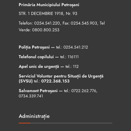
Primăria Municipiului Petroșani
STR. 1 DECEMBRIE 1918, Nr. 93
Telefon:
, Fax:
, Tel
0254.541.220
0254.545.903
Verde:
0800.800.253
Poliția Petroșani —
tel.:
0254.541.212
Telefonul copilului —
tel.:
116111
Apel unic de urgență —
tel.:
112
Serviciul Voluntar pentru Situații de Urgență
(SVSU)
tel.:
0722.368.153
Salvamont Petroșani —
tel.:
0722.262.776
,
0734.339.741
Administrație