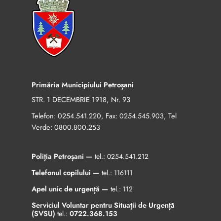
Primăria Municipiului Petroșani
STR. 1 DECEMBRIE 1918, Nr. 93
Telefon:
, Fax:
, Tel
0254.541.220
0254.545.903
Verde:
0800.800.253
Poliția Petroșani —
tel.:
0254.541.212
Telefonul copilului —
tel.:
116111
Apel unic de urgență —
tel.:
112
Serviciul Voluntar pentru Situații de Urgență
(SVSU)
tel.:
0722.368.153