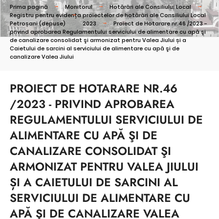
Prima pagină
Monitorul
Hotărâri ale Consiliului Local
Registru pentru evidența proiectelor de hotărâri ale Consiliului Local
Petroșani (depuse)
2023
Proiect de Hotarare nr.46 /2023 -
privind aprobarea Regulamentului serviciului de alimentare cu apă şi
de canalizare consolidat şi armonizat pentru Valea Jiului și a
Caietului de sarcini al serviciului de alimentare cu apă şi de
canalizare Valea Jiului
PROIECT DE HOTARARE NR.46
/2023 - PRIVIND APROBAREA
REGULAMENTULUI SERVICIULUI DE
ALIMENTARE CU APĂ ŞI DE
CANALIZARE CONSOLIDAT ŞI
ARMONIZAT PENTRU VALEA JIULUI
ȘI A CAIETULUI DE SARCINI AL
SERVICIULUI DE ALIMENTARE CU
APĂ ŞI DE CANALIZARE VALEA