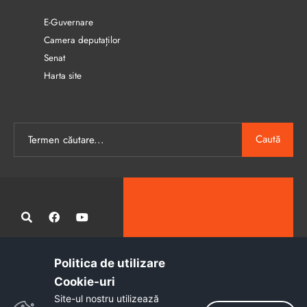
E-Guvernare
Camera deputaților
Senat
Harta site
Caută
Politica de utilizare
Administrația publică locală informatizată, calitativă și accesibilă
Cookie-uri‎
tuturor
Site-ul nostru utilizează