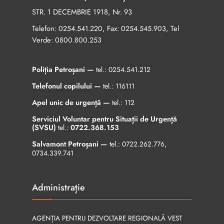
STR. 1 DECEMBRIE 1918, Nr. 93
Telefon:
, Fax:
, Tel
0254.541.220
0254.545.903
Verde:
0800.800.253
Poliția Petroșani —
tel.:
0254.541.212
Telefonul copilului —
tel.:
116111
Apel unic de urgență —
tel.:
112
Serviciul Voluntar pentru Situații de Urgență
(SVSU)
tel.:
0722.368.153
Salvamont Petroșani —
tel.:
0722.262.776
,
0734.339.741
Administrație
AGENȚIA PENTRU DEZVOLTARE REGIONALĂ VEST