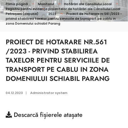
Prima pagină
Monitorul
Hotărâri ale Consiliului Local
Registru pentru evidența proiectelor de hotărâri ale Consiliului Local
Petroșani (depuse)
2023
Proiect de Hotarare nr.561 /2023 -
privind stabilirea taxelor pentru serviciile de transport pe cablu in
zona Domeniului schiabil Parang
PROIECT DE HOTARARE NR.561
/2023 - PRIVIND STABILIREA
TAXELOR PENTRU SERVICIILE DE
TRANSPORT PE CABLU IN ZONA
DOMENIULUI SCHIABIL PARANG
04.12.2023
|
Administrator system
Descarcă
fișierele atașate