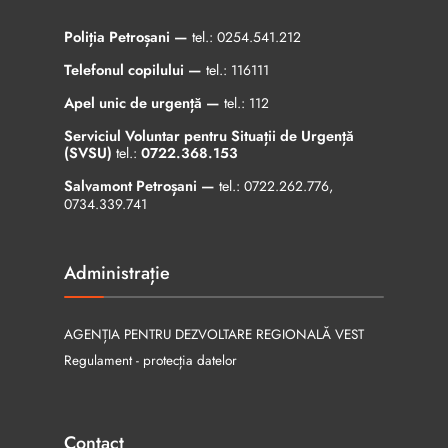
Poliția Petroșani —
tel.:
0254.541.212
Telefonul copilului —
tel.:
116111
Apel unic de urgență —
tel.:
112
Serviciul Voluntar pentru Situații de Urgență
(SVSU)
tel.:
0722.368.153
Salvamont Petroșani —
tel.:
0722.262.776
,
0734.339.741
Administrație
AGENȚIA PENTRU DEZVOLTARE REGIONALĂ VEST
Regulament - protecția datelor
Contact