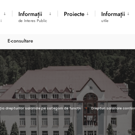
Informații
Proiecte
Informaţii
i
de Interes Public
utile
E-consultare
ția drepturilor salariale pe categorii de funcții
Drepturi salariale confor