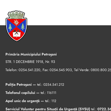
Primăria Municipiului Petroșani
STR. 1 DECEMBRIE 1918, Nr. 93
Telefon:
, Fax:
, Tel Verde:
0254.541.220
0254.545.903
0800.800.2
Poliția Petroșani —
tel.:
0254.541.212
Telefonul copilului —
tel.:
116111
Apel unic de urgență —
tel.:
112
Serviciul Voluntar pentru Situații de Urgență (SVSU)
tel.:
0722.3