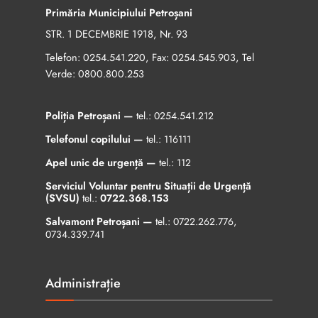
Primăria Municipiului Petroșani
STR. 1 DECEMBRIE 1918, Nr. 93
Telefon:
, Fax:
, Tel
0254.541.220
0254.545.903
Verde:
0800.800.253
Poliția Petroșani —
tel.:
0254.541.212
Telefonul copilului —
tel.:
116111
Apel unic de urgență —
tel.:
112
Serviciul Voluntar pentru Situații de Urgență
(SVSU)
tel.:
0722.368.153
Salvamont Petroșani —
tel.:
0722.262.776
,
0734.339.741
Administrație