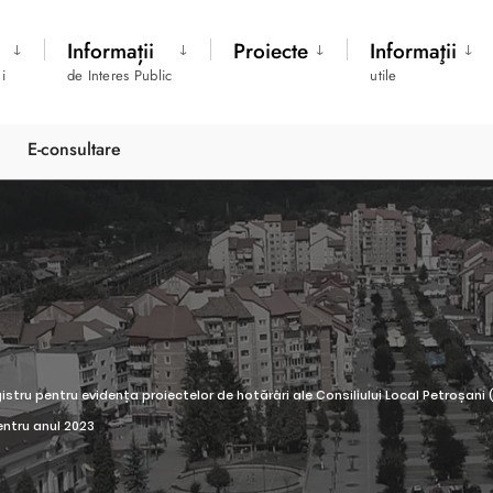
Informații
Proiecte
Informaţii
i
de Interes Public
utile
E-consultare
istru pentru evidența proiectelor de hotărâri ale Consiliului Local Petroșani
entru anul 2023