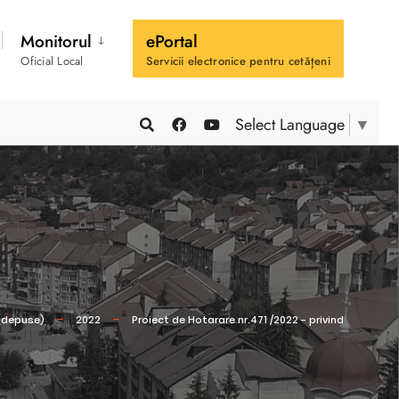
Monitorul
ePortal
Oficial Local
Servicii electronice pentru cetățeni
Select Language
▼
 (depuse)
2022
Proiect de Hotarare nr.471 /2022 - privind