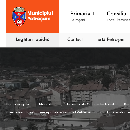
Primaria
Consiliul
Petroșani
Local Petrosan
Legături rapide:
Contact
Hartă Petroșani
Prima pagină
Monitorul
Hotărâri ale Consiliului Local
Reg
aprobarea taxelor percepute de Serviciul Public Administratia Pietelor p