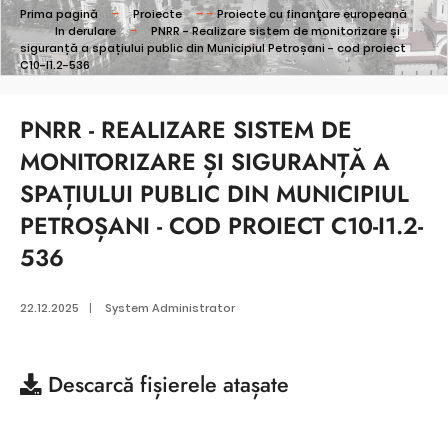
Prima pagină
Proiecte
Proiecte cu finanţare europeană
In derulare
PNRR - Realizare sistem de monitorizare și
siguranță a spațiului public din Municipiul Petroșani - cod proiect
C10-I1.2-536
PNRR - REALIZARE SISTEM DE
MONITORIZARE ȘI SIGURANȚĂ A
SPAȚIULUI PUBLIC DIN MUNICIPIUL
PETROȘANI - COD PROIECT C10-I1.2-
536
22.12.2025
|
System Administrator
Descarcă
fișierele atașate