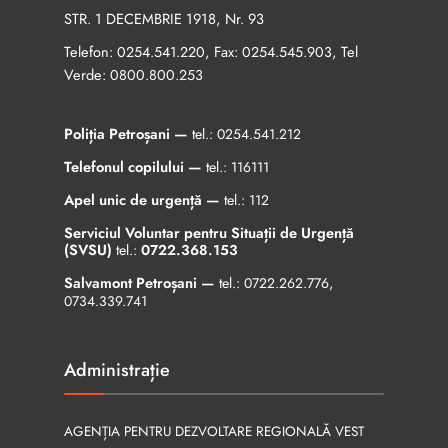
STR. 1 DECEMBRIE 1918, Nr. 93
Telefon:
, Fax:
, Tel
0254.541.220
0254.545.903
Verde:
0800.800.253
Poliția Petroșani —
tel.:
0254.541.212
Telefonul copilului —
tel.:
116111
Apel unic de urgență —
tel.:
112
Serviciul Voluntar pentru Situații de Urgență
(SVSU)
tel.:
0722.368.153
Salvamont Petroșani —
tel.:
0722.262.776
,
0734.339.741
Administrație
AGENȚIA PENTRU DEZVOLTARE REGIONALĂ VEST