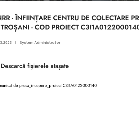
RR - ÎNFIINȚARE CENTRU DE COLECTARE P
ETROȘANI - COD PROIECT C3I1A012200014
03.2023
|
System Administrator
Descarcă
fișierele atașate
unicat de presa_incepere_proiect C3I1A0122000140