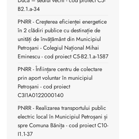
Duca – sediul vechi - cod proiect C5-
B2.1.a-34
PNRR - Creșterea eficienței energetice
în 2 clădiri publice cu destinație de
unități de învățământ din Municipiul
Petroșani - Colegiul Național Mihai
Eminescu - cod proiect C5-B2.1.a-1587
PNRR - Înființare centru de colectare
prin aport voluntar în municipiul
Petroșani - cod proiect
C3I1A0122000140
PNRR - Realizarea transportului public
electric local în Municipiul Petroșani și
spre Comuna Bănița - cod proiect C10-
I1.1-37