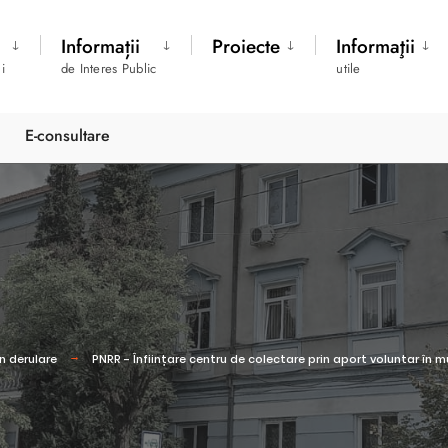
Informații
Proiecte
Informaţii
i
de Interes Public
utile
E-consultare
In derulare
PNRR - Înființare centru de colectare prin aport voluntar în 