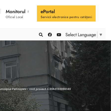
Monitorul
ePortal
Oficial Local
Servicii electronice pentru cetățeni
Select Language
▼
municipiul Petroșani - cod proiect C3I1A0122000140