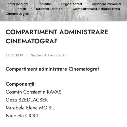
Prima pagină
Primaria
Organizarea
Serviciile Primăriei
Primar
Directia Tehnica
Compartiment Administrare
Cinematograf
COMPARTIMENT ADMINISTRARE
CINEMATOGRAF
27.06.2024
|
System Administrator
Compartiment administrare Cinematograf
Componenţă
:
Cosmin Constantin RAVAS
Geza SZEDLACSEK
Mirabela Elena MOISIU
Nicoleta CIOCI