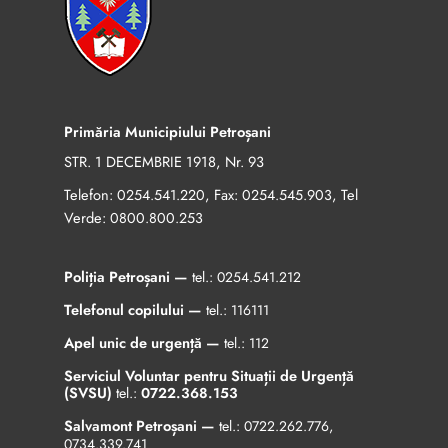
Primăria Municipiului Petroșani
STR. 1 DECEMBRIE 1918, Nr. 93
Telefon:
, Fax:
, Tel
0254.541.220
0254.545.903
Verde:
0800.800.253
Poliția Petroșani —
tel.:
0254.541.212
Telefonul copilului —
tel.:
116111
Apel unic de urgență —
tel.:
112
Serviciul Voluntar pentru Situații de Urgență
(SVSU)
tel.:
0722.368.153
Salvamont Petroșani —
tel.:
0722.262.776
,
0734.339.741