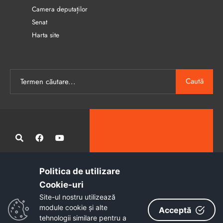
Camera deputaților
Senat
Harta site
Caută
Politica de utilizare
Administrația publică locală informatizată, calitativă și accesibilă
Cookie-uri‎
tuturor
Site-ul nostru utilizează
Copyright © 2026 - Primăria Municipiului Petroșani
module cookie și alte
Acceptă
tehnologii similare pentru a