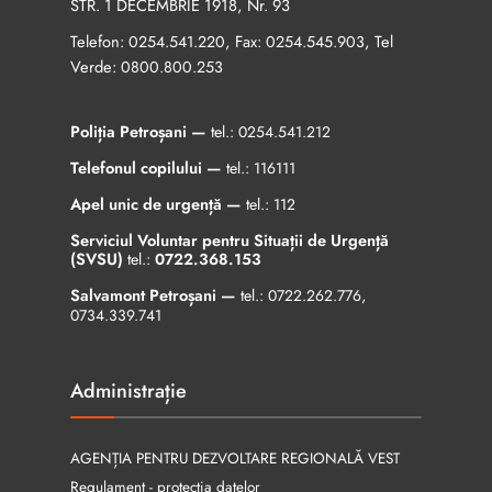
STR. 1 DECEMBRIE 1918, Nr. 93
Telefon:
, Fax:
, Tel
0254.541.220
0254.545.903
Verde:
0800.800.253
Poliția Petroșani —
tel.:
0254.541.212
Telefonul copilului —
tel.:
116111
Apel unic de urgență —
tel.:
112
Serviciul Voluntar pentru Situații de Urgență
(SVSU)
tel.:
0722.368.153
Salvamont Petroșani —
tel.:
0722.262.776
,
0734.339.741
Administrație
AGENȚIA PENTRU DEZVOLTARE REGIONALĂ VEST
Regulament - protecția datelor