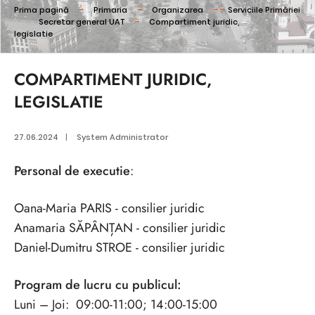
Prima pagină
Primaria
Organizarea
Serviciile Primăriei
Secretar general UAT
Compartiment juridic,
legislatie
COMPARTIMENT JURIDIC,
LEGISLATIE
27.06.2024
|
System Administrator
Personal de executie
:
Oana-Maria PARIS - consilier juridic
Anamaria SĂPÂNȚAN - consilier juridic
Daniel-Dumitru STROE - consilier juridic
Program de lucru cu publicul:
Luni – Joi: 09:00-11:00; 14:00-15:00