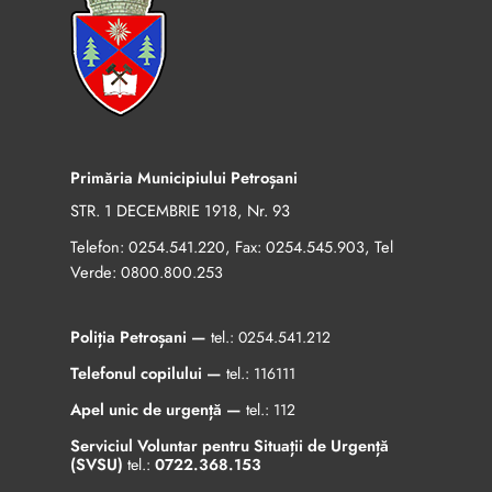
Primăria Municipiului Petroșani
STR. 1 DECEMBRIE 1918, Nr. 93
Telefon:
, Fax:
, Tel
0254.541.220
0254.545.903
Verde:
0800.800.253
Poliția Petroșani —
tel.:
0254.541.212
Telefonul copilului —
tel.:
116111
Apel unic de urgență —
tel.:
112
Serviciul Voluntar pentru Situații de Urgență
(SVSU)
tel.:
0722.368.153