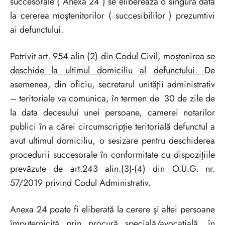
succesorale ( Anexa 24 ) se eliberează o singură dată
la cererea moştenitorilor ( succesibililor ) prezumtivi
ai defunctului.
Potrivit art. 954 alin (2) din Codul Civil, moştenirea se
deschide la ultimul domiciliu
al
defunctului.
De
asemenea, din oficiu, secretarul unităţii administrativ
– teritoriale va comunica, în termen de 30 de zile de
la data decesului unei persoane, camerei notarilor
publici în a cărei circumscripţie teritorială defunctul a
avut ultimul domiciliu, o sesizare pentru deschiderea
procedurii succesorale în conformitate cu dispoziţiile
prevăzute de art.243 alin.(3)-(4) din O.U.G. nr.
57/2019 privind Codul Administrativ.
Anexa 24 poate fi eliberată la cerere şi altei persoane
împuternicită prin procură specială/avocaţială, în