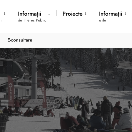
Informații
Proiecte
Informaţii
i
de Interes Public
utile
E-consultare