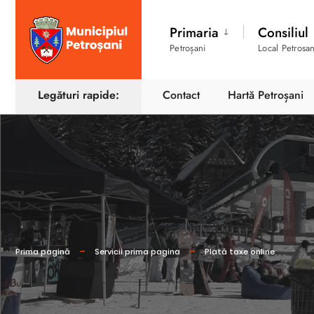
Primaria
Consiliul
Petroșani
Local Petrosan
Legături rapide:
Contact
Hartă Petroșani
Prima pagină
Servicii prima pagina
Plată taxe online