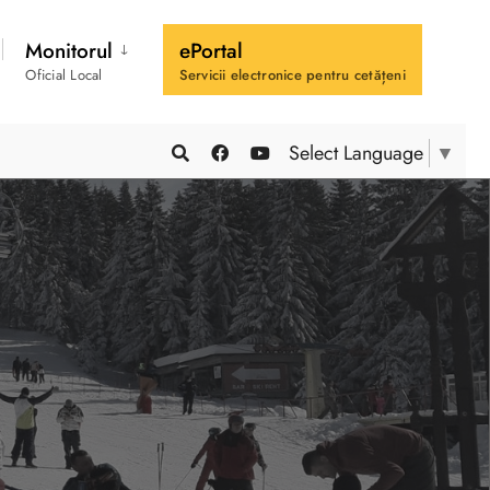
Monitorul
ePortal
Oficial Local
Servicii electronice pentru cetățeni
Select Language
▼