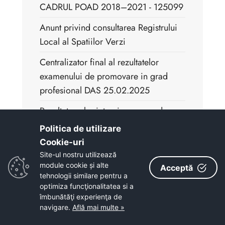
CADRUL POAD 2018–2021 - 125099
Anunt privind consultarea Registrului
Local al Spatiilor Verzi
Centralizator final al rezultatelor
examenului de promovare in grad
profesional DAS 25.02.2025
Rezultat proba interviu-examen de
promovare DAS 25.02.2025
Politica de utilizare
Cookie-uri‎
Rezultatul probei scrise la examenul
Site-ul nostru utilizează
de promovare DAS 25.02.2025
module cookie și alte
Acceptă
tehnologii similare pentru a
Proces Verbal selectie dosare examen
optimiza funcţionalitatea si a
de promovare DAS 25.02.2025
îmbunătăţi experienţa de
navigare.
Află mai multe »
Comunicat privind rezultatele finale la