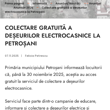
Prima pagină
Informații
Anunțuri/ Noutăți
Anunțuri
Anunturi 2025
Colectare gratuită a deșeurilor
electrocasnice la Petroșani
COLECTARE GRATUITĂ A
DEȘEURILOR ELECTROCASNICE LA
PETROȘANI
07.11.2025
|
Felicia Petrescu
Primăria municipiului Petroșani informează locuitorii
că, până la 30 noiembrie 2025, aceștia au acces
gratuit la serviciul de colectare a deșeurilor
electrocasnice.
Serviciul face parte dintr-o campanie de educare,
informare și colectare a deșeurilor electrice și