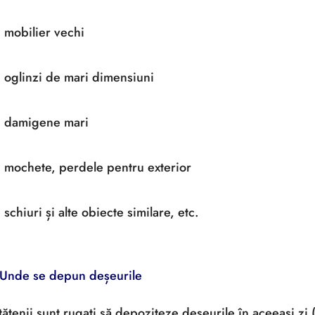
mobilier vechi
oglinzi de mari dimensiuni
damigene mari
mochete, perdele pentru exterior
schiuri și alte obiecte similare, etc.
Unde se depun deșeurile
ățenii sunt rugați să depoziteze deșeurile în aceeași zi