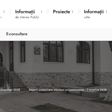
Informații
Proiecte
Informaţii
i
de Interes Public
utile
E-consultare
Anunturi 2025
Anunt colectare deșeuri voluminoase - 7 martie 2026