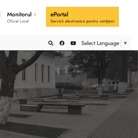
Monitorul
ePortal
Oficial Local
Servicii electronice pentru cetățeni
Select Language
▼