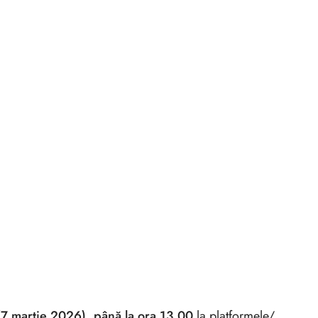
 (7 martie 2026), până la ora 13.00
la platformele/