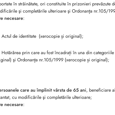
ortate în străinătate, ori constituite în prizonieri prevăzute
ificările şi completările ulterioare şi Ordonanţa nr.105/19
te necesare
:
Actul de identitate (xerocopie și original);
Hotărârea prin care au fost încadrați în una din categoriil
iginal) şi Ordonanţa nr.105/1999 (xerocopie și original);
ersoanele care au împlinit vârsta de 65 ani
, beneficiare 
antat, cu modificările şi completările ulterioare;
te necesare
: