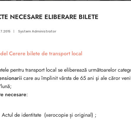
CTE NECESARE ELIBERARE BILETE
7.2015
|
System Administrator
del Cerere bilete de transport local
etele pentru transport local se eliberează următoarelor catego
ensionarii
care au împlinit vârsta de 65 ani şi ale căror ve
/lună;
te necesare
:
Actul de identitate (xerocopie și original) ;