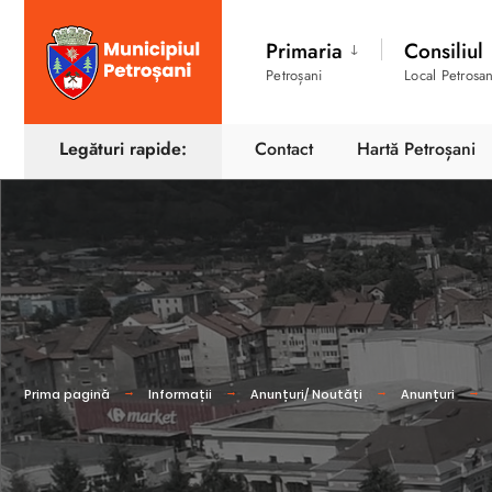
Primaria
Consiliul
Petroșani
Local Petrosan
Legături rapide:
Contact
Hartă Petroșani
Prima pagină
Informații
Anunțuri/ Noutăți
Anunțuri