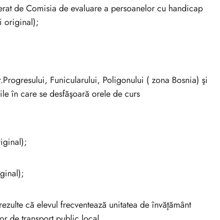
berat de Comisia de evaluare a persoanelor cu handicap
 original);
r.Progresului, Funicularului, Poligonului ( zona Bosnia) şi
ile în care se desfăşoară orele de curs
iginal);
ginal);
rezulte că elevul frecventează unitatea de învăţământ
lor de transport public local