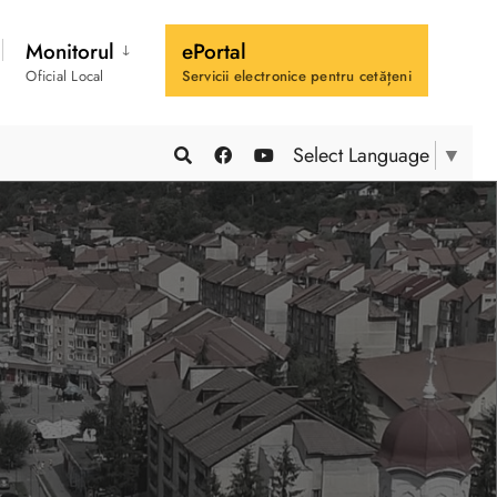
Monitorul
ePortal
Oficial Local
Servicii electronice pentru cetățeni
Select Language
▼