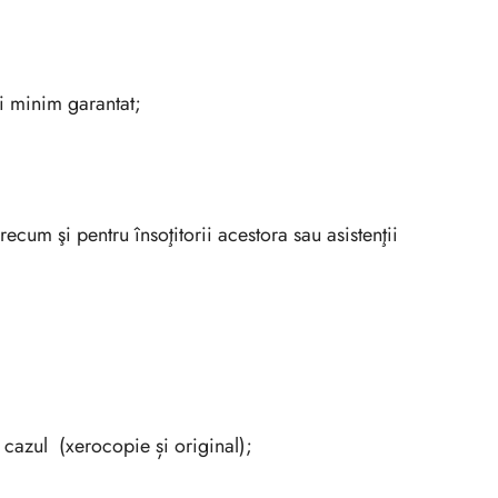
ui minim garantat;
ecum şi pentru însoţitorii acestora sau asistenţii
e cazul (xerocopie și original);