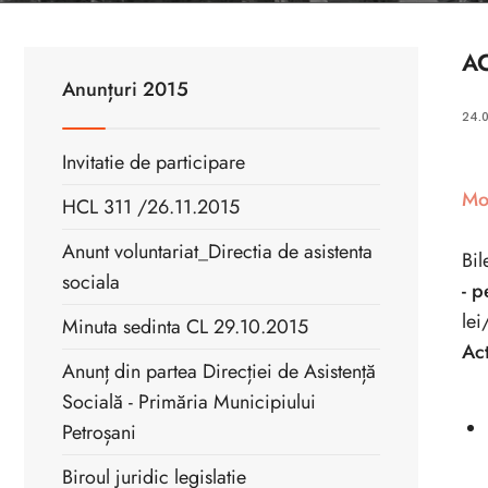
A
Anunțuri 2015
24.0
Invitatie de participare
Mo
HCL 311 /26.11.2015
Anunt voluntariat_Directia de asistenta
Bil
sociala
- p
lei
Minuta sedinta CL 29.10.2015
Ac
Anunț din partea Direcției de Asistență
Socială - Primăria Municipiului
Petroșani
Biroul juridic legislatie