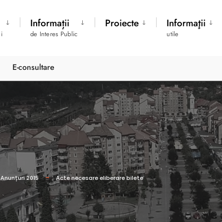
Informații
Proiecte
Informaţii
i
de Interes Public
utile
E-consultare
Anunțuri 2015
Acte necesare eliberare bilete