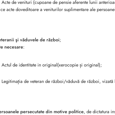
Acte de venituri (cupoane de pensie aferente lunii anterioar
ice acte doveditoare a veniturilor suplimentare ale persoanei
eteranii şi văduvele de război
;
te necesare
:
Actul de identitate in original(xerocopie și original);
Legitimaţia de veteran de război/văduvă de război, vizată l
ersoanele persecutate din motive politice
, de dictatura i