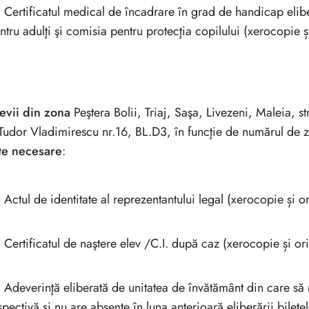
Certificatul medical de încadrare în grad de handicap eli
ntru adulţi şi comisia pentru protecţia copilului (xerocopie și
levii din zona
Peştera Bolii, Triaj, Saşa, Livezeni, Maleia, st
.Tudor Vladimirescu nr.16, BL.D3, în funcţie de numărul de z
te necesare
:
Actul de identitate al reprezentantului legal (xerocopie și or
Certificatul de naştere elev /C.I. după caz (xerocopie și ori
Adeverinţă eliberată de unitatea de învătământ din care să 
spectivă şi nu are absenţe în luna anterioară eliberării bilete