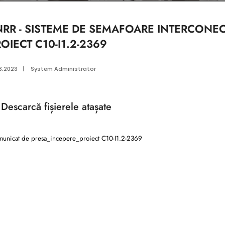
NRR - SISTEME DE SEMAFOARE INTERCONECT
OIECT C10-I1.2-2369
3.2023
|
System Administrator
Descarcă
fișierele atașate
unicat de presa_incepere_proiect C10-I1.2-2369