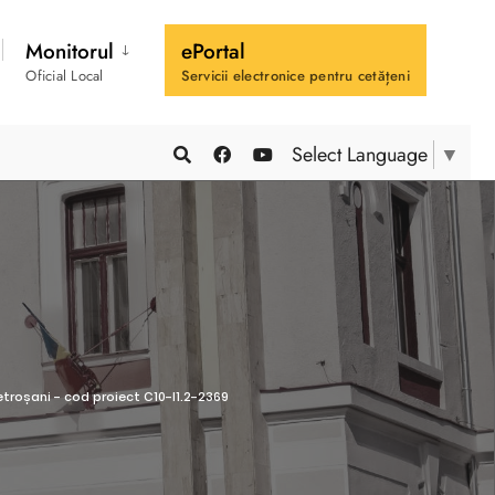
Monitorul
ePortal
Oficial Local
Servicii electronice pentru cetățeni
Select Language
▼
troșani - cod proiect C10-I1.2-2369