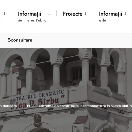
Informații
Proiecte
Informaţii
i
de Interes Public
utile
E-consultare
In derulare
PNRR - Sisteme de semafoare interconectate în Municipiul Pe