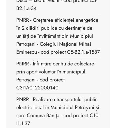
Duca – sediul vechi - cod proiect C5-
B2.1.a-34
PNRR - Creșterea eficienței energetice
în 2 clădiri publice cu destinație de
unități de învățământ din Municipiul
Petroșani - Colegiul Național Mihai
Eminescu - cod proiect C5-B2.1.a-1587
PNRR - Înființare centru de colectare
prin aport voluntar în municipiul
Petroșani - cod proiect
C3I1A0122000140
PNRR - Realizarea transportului public
electric local în Municipiul Petroșani și
spre Comuna Bănița - cod proiect C10-
I1.1-37