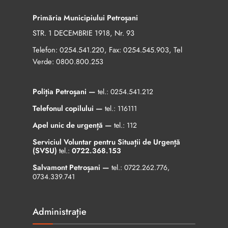
Primăria Municipiului Petroșani
STR. 1 DECEMBRIE 1918, Nr. 93
Telefon:
, Fax:
, Tel
0254.541.220
0254.545.903
Verde:
0800.800.253
Poliția Petroșani —
tel.:
0254.541.212
Telefonul copilului —
tel.:
116111
Apel unic de urgență —
tel.:
112
Serviciul Voluntar pentru Situații de Urgență
(SVSU)
tel.:
0722.368.153
Salvamont Petroșani —
tel.:
0722.262.776
,
0734.339.741
Administrație