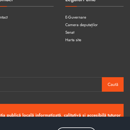
ntact
E-Guvernare
Camera deputaților
Senat
Harta site
Caută
ia publică locală informatizată, calitativă și accesibilă tuturor
Copyright © 2026 - Primăria Municipiului Petroșani