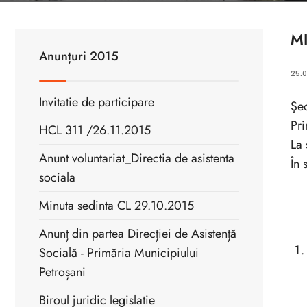
MI
Anunțuri 2015
25.0
Invitatie de participare
Şed
Pri
HCL 311 /26.11.2015
La 
Anunt voluntariat_Directia de asistenta
În 
sociala
Minuta sedinta CL 29.10.2015
Anunț din partea Direcției de Asistență
Socială - Primăria Municipiului
Petroșani
Biroul juridic legislatie