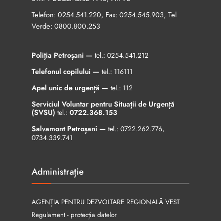
Telefon:
, Fax:
, Tel
0254.541.220
0254.545.903
Verde:
0800.800.253
Poliția Petroșani —
tel.:
0254.541.212
Telefonul copilului —
tel.:
116111
Apel unic de urgență —
tel.:
112
Serviciul Voluntar pentru Situații de Urgență
(SVSU)
tel.:
0722.368.153
Salvamont Petroșani —
tel.:
0722.262.776
,
0734.339.741
Administrație
AGENȚIA PENTRU DEZVOLTARE REGIONALĂ VEST
Regulament - protecția datelor