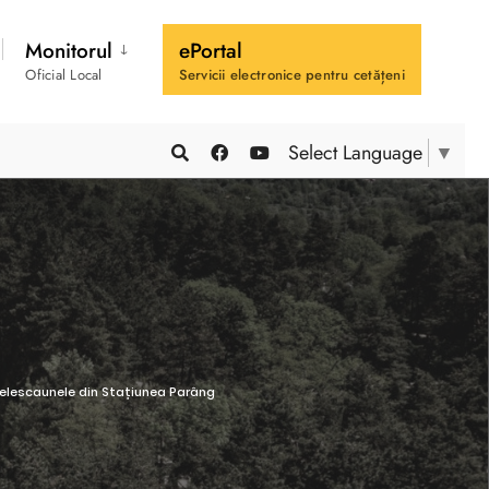
Monitorul
ePortal
Oficial Local
Servicii electronice pentru cetățeni
Select Language
▼
 telescaunele din Stațiunea Parâng