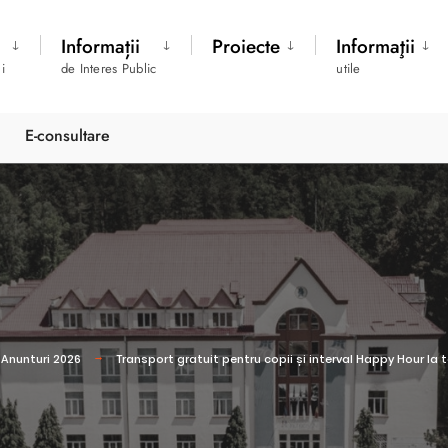
Informații
Proiecte
Informaţii
i
de Interes Public
utile
E-consultare
Anunturi 2026
Transport gratuit pentru copii și interval Happy Hour la