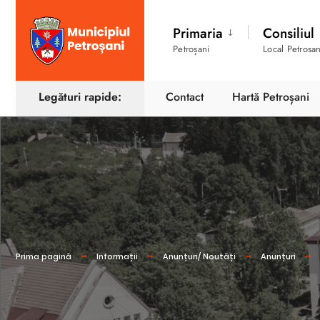
Primaria
Consiliul
Petroșani
Local Petrosan
Legături rapide:
Contact
Hartă Petroșani
Prima pagină
Informații
Anunțuri/ Noutăți
Anunțuri