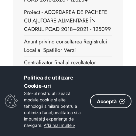
Proiect - ACORDAREA DE PACHETE
CU AJUTOARE ALIMENTARE ÎN
CADRUL POAD 2018–2021 - 125099
Anunt privind consultarea Registrului
Local al Spatiilor Verzi
Centralizator final al rezultatelor
examenului de promovare in grad
Politica de utilizare
profesional DAS 25.02.2025
Cookie-uri‎
Rezultat proba interviu-examen de
Site-ul nostru utilizează
promovare DAS 25.02.2025
module cookie și alte
Acceptă
tehnologii similare pentru a
Rezultatul probei scrise la examenul
optimiza funcţionalitatea si a
îmbunătăţi experienţa de
de promovare DAS 25.02.2025
navigare.
Află mai multe »
Proces Verbal selectie dosare examen