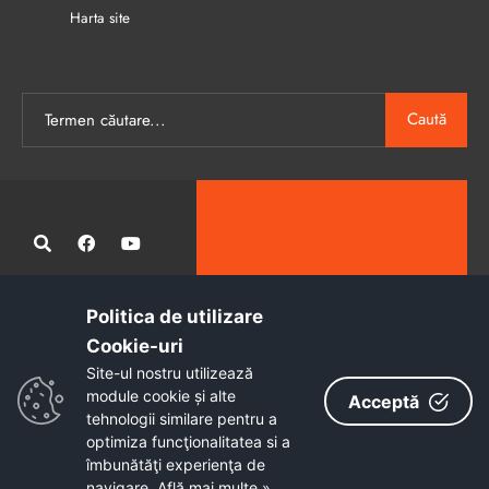
Harta site
Caută
Politica de utilizare
Administrația publică locală informatizată, calitativă și accesibilă
Cookie-uri‎
tuturor
Site-ul nostru utilizează
Copyright © 2026 - Primăria Municipiului Petroșani
module cookie și alte
Acceptă
tehnologii similare pentru a
optimiza funcţionalitatea si a
îmbunătăţi experienţa de
navigare.
Află mai multe »