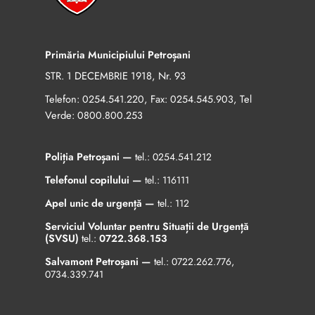
Primăria Municipiului Petroșani
STR. 1 DECEMBRIE 1918, Nr. 93
Telefon:
, Fax:
, Tel
0254.541.220
0254.545.903
Verde:
0800.800.253
Poliția Petroșani —
tel.:
0254.541.212
Telefonul copilului —
tel.:
116111
Apel unic de urgență —
tel.:
112
Serviciul Voluntar pentru Situații de Urgență
(SVSU)
tel.:
0722.368.153
Salvamont Petroșani —
tel.:
0722.262.776
,
0734.339.741